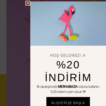
olmak
için
bültene
kaydolun.
KAYIT
OL
HOŞ GELDINIZ! 🎉
%20
İNDİRİM
İlk siparişinizde
MERHABA20
kodunu kullanın,
%20 indirim sizin olsun 💜
ALIŞVERIŞE BAŞLA