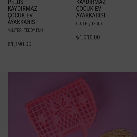
PELUŞ
KAYDIRMAZ
KAYDIRMAZ
ÇOCUK EV
ÇOCUK EV
AYAKKABISI
AYAKKABISI
,
OUTLET
TEDDY
,
MILITER
TEDDY FUN
₺
1,010.00
₺
1,190.00
Birlikte
büyüyoruz
Yeni
modeller,
kampanya
ve
indirimlerden
haberdar