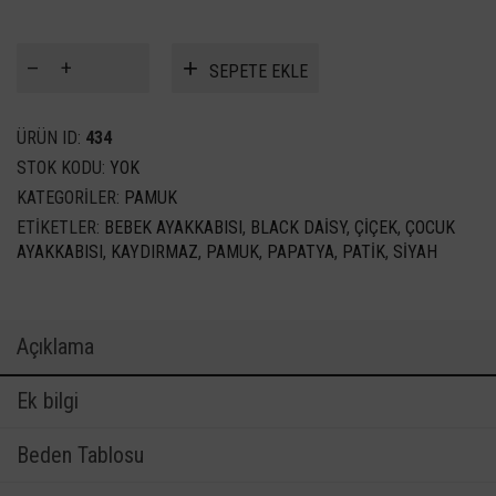
SEPETE EKLE
ÜRÜN ID:
434
STOK KODU:
YOK
KATEGORILER:
PAMUK
ETIKETLER:
BEBEK AYAKKABISI
,
BLACK DAISY
,
ÇIÇEK
,
ÇOCUK
AYAKKABISI
,
KAYDIRMAZ
,
PAMUK
,
PAPATYA
,
PATIK
,
SIYAH
Açıklama
Ek bilgi
Beden Tablosu