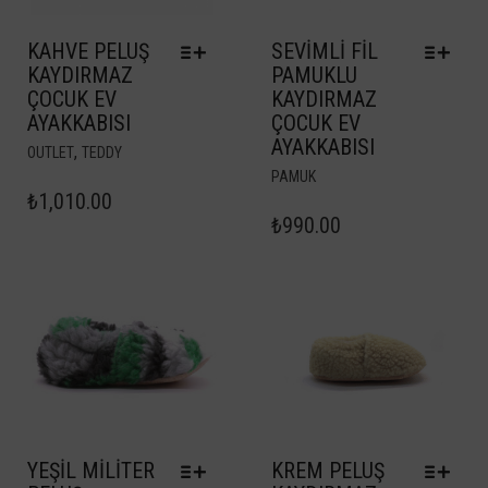
KAHVE PELUŞ
SEVIMLI FIL
KAYDIRMAZ
PAMUKLU
ÇOCUK EV
KAYDIRMAZ
AYAKKABISI
ÇOCUK EV
AYAKKABISI
,
OUTLET
TEDDY
PAMUK
₺
1,010.00
₺
990.00
YEŞIL MILITER
KREM PELUŞ