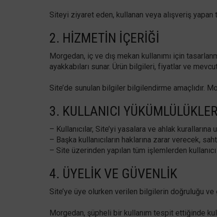
Siteyi ziyaret eden, kullanan veya alışveriş yapan t
2. HIZMETIN İÇERIĞI
Morgedan, iç ve dış mekan kullanımı için tasarlan
ayakkabıları sunar. Ürün bilgileri, fiyatlar ve mevc
Site’de sunulan bilgiler bilgilendirme amaçlıdır. 
3. KULLANICI YÜKÜMLÜLÜKLER
– Kullanıcılar, Site’yi yasalara ve ahlak kuralların
– Başka kullanıcıların haklarına zarar verecek, sah
– Site üzerinden yapılan tüm işlemlerden kullanıcı
4. ÜYELIK VE GÜVENLIK
Site’ye üye olurken verilen bilgilerin doğruluğu v
Morgedan, şüpheli bir kullanım tespit ettiğinde kul