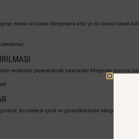
 logolar, marka ve ürünler Morgedan’a aittir ya da lisanslı olarak k
ullanılamaz.
IRILMASI
virüsler nedeniyle yaşanabilecek zararlardan Morgedan sorumlu tu
dır.
AR
çerebilir. Bu sitelerin içerik ve güvenliklerinden Morgedan sorumlu 