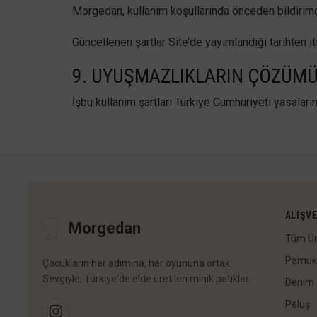
Morgedan, kullanım koşullarında önceden bildirimd
Güncellenen şartlar Site’de yayımlandığı tarihten it
9. UYUŞMAZLIKLARIN ÇÖZÜM
İşbu kullanım şartları Türkiye Cumhuriyeti yasaları
ALIŞVE
Morgedan
Tüm Ür
Pamuk
Çocukların her adımına, her oyununa ortak.
Sevgiyle, Türkiye'de elde üretilen minik patikler.
Denim
Peluş