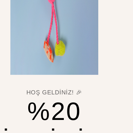
ahkemeleri ve İcra Daireleri yetkilidir.
YARDIM & YASAL
HOŞ GELDINIZ! 🎉
%20
Gizlilik Politikası
İade ve Cayma Hakkı
Ön Bilgilendirme Formu
KVKK Aydınlatma Metni