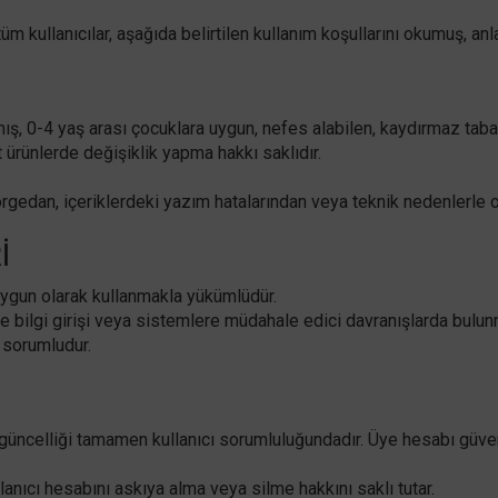
üm kullanıcılar, aşağıda belirtilen kullanım koşullarını okumuş, anl
mış, 0-4 yaş arası çocuklara uygun, nefes alabilen, kaydırmaz ta
ut ürünlerde değişiklik yapma hakkı saklıdır.
Morgedan, içeriklerdeki yazım hatalarından veya teknik nedenlerle
I
a uygun olarak kullanmakla yükümlüdür.
te bilgi girişi veya sistemlere müdahale edici davranışlarda bulun
 sorumludur.
e güncelliği tamamen kullanıcı sorumluluğundadır. Üye hesabı güve
lanıcı hesabını askıya alma veya silme hakkını saklı tutar.