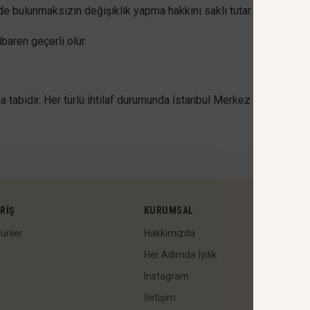
e bulunmaksızın değişiklik yapma hakkını saklı tutar.
ibaren geçerli olur.
Ü
na tabidir. Her türlü ihtilaf durumunda İstanbul Merkez (Çağlayan) M
RIŞ
KURUMSAL
ünler
Hakkımızda
Her Adımda İyilik
Instagram
İletişim