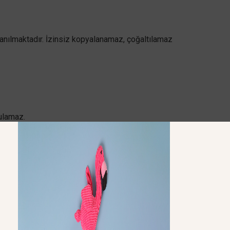
ullanılmaktadır. İzinsiz kopyalanamaz, çoğaltılamaz
tulamaz.
değildir. Kullanıcı, yönlendirilen siteleri kendi