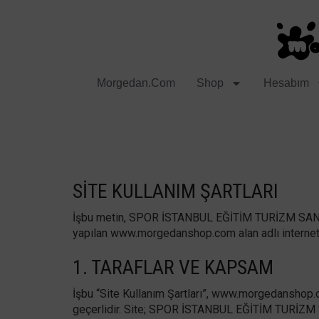
Morgedan.com
Shop
Hesabım
SITE KULLANIM ŞARTLARI
İşbu metin, SPOR İSTANBUL EĞİTİM TURİZM SAN. TİC
yapılan www.morgedanshop.com alan adlı internet s
1. TARAFLAR VE KAPSAM
İşbu “Site Kullanım Şartları”, www.morgedanshop.com 
geçerlidir. Site; SPOR İSTANBUL EĞİTİM TURİZM SAN