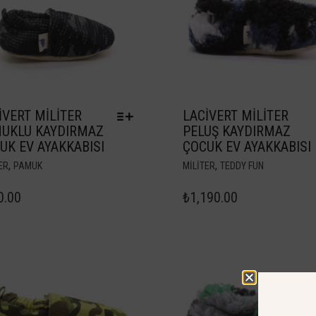
IVERT MILITER
LACIVERT MILITER
UKLU KAYDIRMAZ
PELUŞ KAYDIRMAZ
UK EV AYAKKABISI
ÇOCUK EV AYAKKABISI
,
,
ER
PAMUK
MILITER
TEDDY FUN
0.00
₺
1,190.00