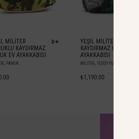
IL MILITER
YEŞIL MILITER PELUŞ
UKLU KAYDIRMAZ
KAYDIRMAZ ÇOCUK EV
UK EV AYAKKABISI
AYAKKABISI
,
,
ER
PAMUK
MILITER
TEDDY FUN
0.00
₺
1,190.00