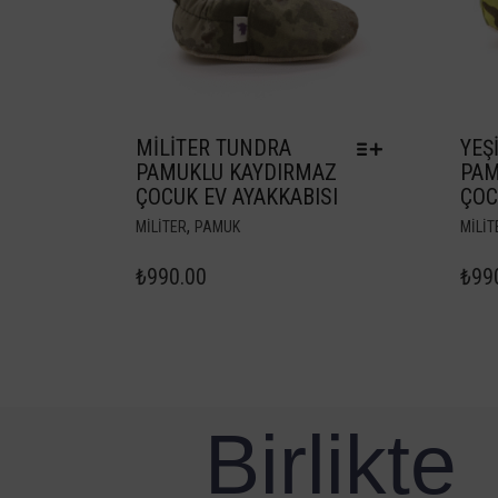
MILITER TUNDRA
YEŞ
PAMUKLU KAYDIRMAZ
PAM
ÇOCUK EV AYAKKABISI
ÇOC
,
MILITER
PAMUK
MILIT
₺
990.00
₺
99
Birlikte