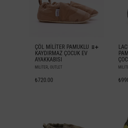
ÇÖL MILITER PAMUKLU
LAC
KAYDIRMAZ ÇOCUK EV
PAM
AYAKKABISI
ÇOC
,
MILITER
OUTLET
MILIT
₺
720.00
₺
99